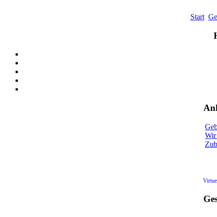
Start
Ge
Anl
Geb
Wir 
Zu
Virtu
Ges