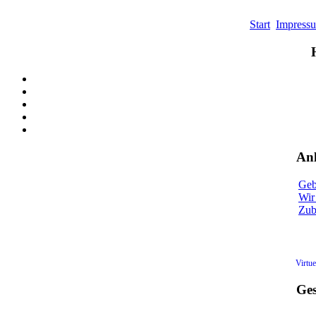
Start
Impress
Anl
Geb
Wir 
Zu
Virtu
Ges