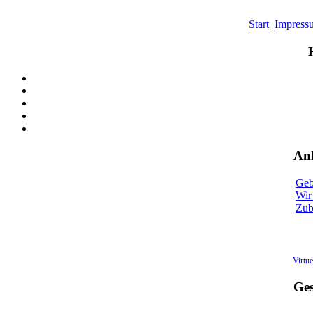
Start
Impress
Anl
Geb
Wir 
Zu
Virtu
Ges